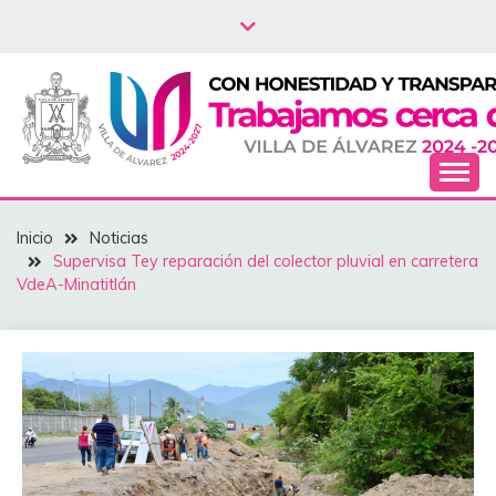
Saltar
al
contenido
NOTICIAS – VILLA
Inicio
Noticias
DEL ÁLVAREZ
Supervisa Tey reparación del colector pluvial en carretera
VdeA-Minatitlán