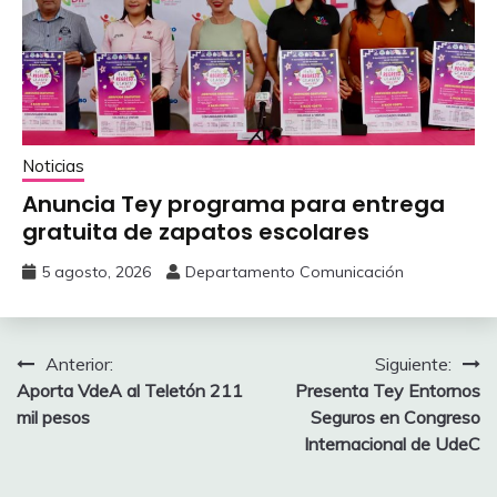
Noticias
Anuncia Tey programa para entrega
gratuita de zapatos escolares
5 agosto, 2026
Departamento Comunicación
Navegación
Anterior:
Siguiente:
Aporta VdeA al Teletón 211
Presenta Tey Entornos
de
mil pesos
Seguros en Congreso
entradas
Internacional de UdeC