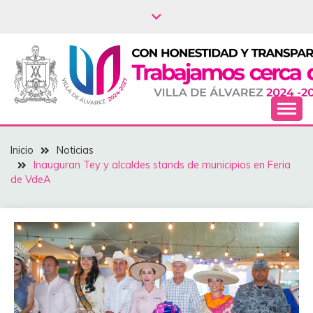
Saltar
al
contenido
NOTICIAS – VILLA
Inicio
Noticias
DEL ÁLVAREZ
‎Inauguran Tey y alcaldes stands de municipios en Feria
de VdeA