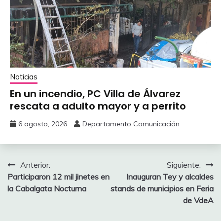
Noticias
En un incendio, PC Villa de Álvarez
‎rescata a adulto mayor y a perrito
6 agosto, 2026
Departamento Comunicación
Navegación
Anterior:
Siguiente:
‎Participaron 12 mil jinetes en
‎Inauguran Tey y alcaldes
de
la Cabalgata Nocturna
stands de municipios en Feria
entradas
de VdeA