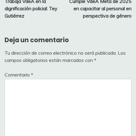
Trabaja VdeA en la
Cumple VdeA Meta de 2025
de
dignificación policial: Tey
en capacitar al personal en
entradas
Gutiérrez
perspectiva de género
Deja un comentario
Tu dirección de correo electrónico no será publicada.
Los
campos obligatorios están marcados con
*
Comentario
*