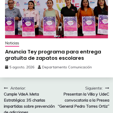
Noticias
Anuncia Tey programa para entrega
gratuita de zapatos escolares
5 agosto, 2026
Departamento Comunicación
Navegación
Anterior:
Siguiente:
Cumple VdeA Meta
Presentan la Villa y UdeC
de
Estratégica: 35 charlas
convocatoria a la Presea
entradas
impartidas sobre prevención
“General Pedro Torres Ortiz”
de adicciones