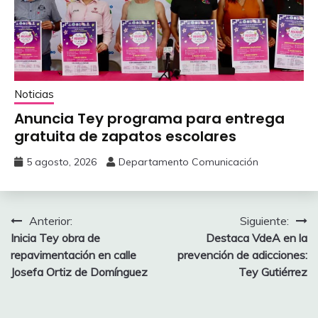
Noticias
Anuncia Tey programa para entrega
gratuita de zapatos escolares
5 agosto, 2026
Departamento Comunicación
Navegación
Anterior:
Siguiente:
‎Inicia Tey obra de
Destaca VdeA en la
de
repavimentación ‎en calle
prevención ‎de adicciones:
entradas
Josefa Ortiz de Domínguez
Tey Gutiérrez