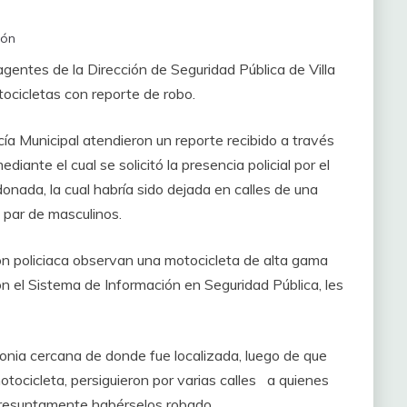
ión
agentes de la Dirección de Seguridad Pública de Villa
ocicletas con reporte de robo.
cía Municipal atendieron un reporte recibido a través
iante el cual se solicitó la presencia policial por el
nada, la cual habría sido dejada en calles de una
n par de masculinos.
ción policiaca observan una motocicleta de alta gama
con el Sistema de Información en Seguridad Pública, les
lonia cercana de donde fue localizada, luego de que
motocicleta, persiguieron por varias calles a quienes
 presuntamente habérselos robado.