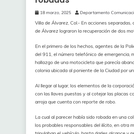
robadas
18 marzo, 2025
Departamento Comunicac
Villa de Álvarez, Col.- En acciones separadas, 
de Álvarez lograron la recuperación de dos mot
En el primero de los hechos, agentes de la Poli
del 911, el número telefónico de emergencia, med
hallazgo de una motocicleta que parecía abando
colonia ubicada al poniente de la Ciudad por u
Al llegar al lugar, los elementos de la corpora
con las llaves puestas y al cotejar las placas 
arroja que cuenta con reporte de robo.
La cual al parecer había sido robada en una co
los probables responsables del ilícito, en otra 
tripulaban el vehículo, hasta darles alcance y