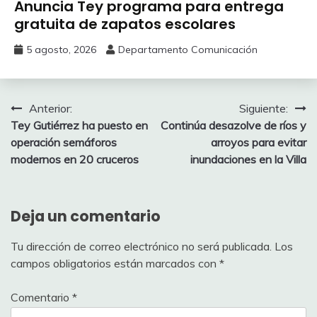
Anuncia Tey programa para entrega
gratuita de zapatos escolares
5 agosto, 2026
Departamento Comunicación
Navegación
Anterior:
Siguiente:
Tey Gutiérrez ha puesto en
Continúa desazolve de ríos y
de
operación semáforos
arroyos para evitar
entradas
modernos en 20 cruceros
inundaciones en la Villa
Deja un comentario
Tu dirección de correo electrónico no será publicada.
Los
campos obligatorios están marcados con
*
Comentario
*