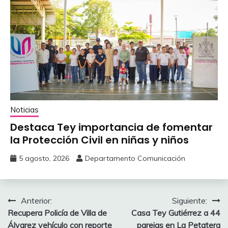
Noticias
‎Destaca Tey importancia de fomentar
‎la Protección Civil en niñas y niños
5 agosto, 2026
Departamento Comunicación
Navegación
Anterior:
Siguiente:
Recupera Policía de Villa de
Casa Tey Gutiérrez a 44
de
Álvarez vehículo con reporte
parejas en La Petatera