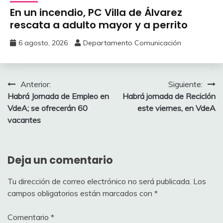
En un incendio, PC Villa de Álvarez
‎rescata a adulto mayor y a perrito
6 agosto, 2026
Departamento Comunicación
Navegación
Anterior:
Siguiente:
Habrá Jornada de Empleo en
‎Habrá jornada de Reciclón
de
VdeA; se ofrecerán 60
‎este viernes, en VdeA
entradas
vacantes
Deja un comentario
Tu dirección de correo electrónico no será publicada.
Los
campos obligatorios están marcados con
*
Comentario
*