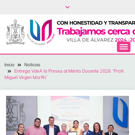
Saltar
al
contenido
NOTICIAS – VILLA
Inicio
Noticias
DEL ÁLVAREZ
‎Entrega VdeA la Presea al Mérito Docente ‎2026 “Profr.
Miguel Virgen Morfín”