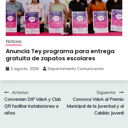
Noticias
Anuncia Tey programa para entrega
gratuita de zapatos escolares
5 agosto, 2026
Departamento Comunicación
Navegación
Anterior:
Siguiente:
‎Convenian DIF VdeA y Club
Convoca VdeA al Premio
de
QR facilitar instalaciones a
Municipal de la Juventud y al
entradas
niños
Cabildo Juvenil