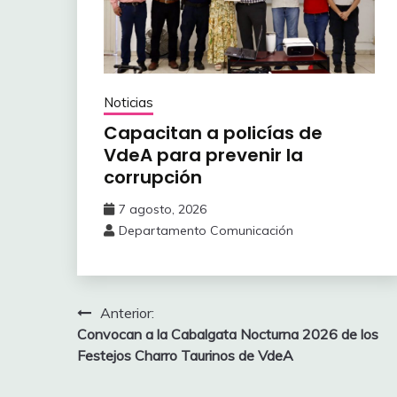
Noticias
Capacitan a policías de
VdeA ‎para prevenir la
corrupción
7 agosto, 2026
Departamento Comunicación
Navegación
Anterior:
Convocan a la Cabalgata Nocturna 2026 de los
de
Festejos Charro Taurinos de VdeA
entradas