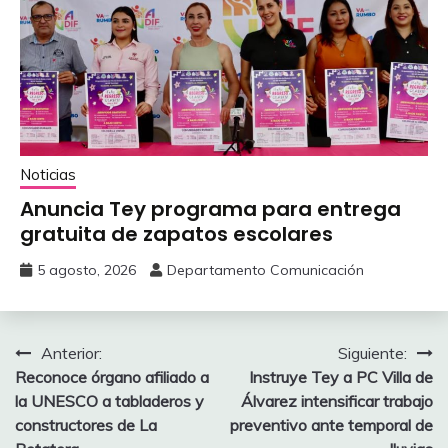
Noticias
Anuncia Tey programa para entrega
gratuita de zapatos escolares
5 agosto, 2026
Departamento Comunicación
Navegación
Anterior:
Siguiente:
‎Reconoce órgano afiliado a
Instruye Tey a PC Villa de
de
la UNESCO ‎a tabladeros y
Álvarez intensificar trabajo
entradas
constructores de La
preventivo ante temporal de