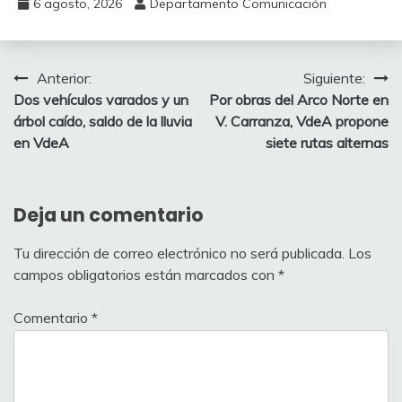
6 agosto, 2026
Departamento Comunicación
Navegación
Anterior:
Siguiente:
Dos vehículos varados y un
Por obras del Arco Norte en
de
árbol caído, saldo de la lluvia
V. Carranza, VdeA propone
entradas
en VdeA
siete rutas alternas
Deja un comentario
Tu dirección de correo electrónico no será publicada.
Los
campos obligatorios están marcados con
*
Comentario
*