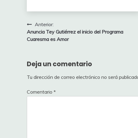
Navegación
Anterior:
Anuncia Tey Gutiérrez el inicio del Programa
de
Cuaresma es Amor
entradas
Deja un comentario
Tu dirección de correo electrónico no será publicad
Comentario
*