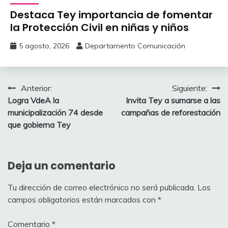
‎Destaca Tey importancia de fomentar
‎la Protección Civil en niñas y niños
5 agosto, 2026
Departamento Comunicación
Navegación
Anterior:
Siguiente:
Logra VdeA la
‎Invita Tey a sumarse a las
de
municipalización 74 desde
campañas de reforestación
entradas
que gobierna Tey
Deja un comentario
Tu dirección de correo electrónico no será publicada.
Los
campos obligatorios están marcados con
*
Comentario
*